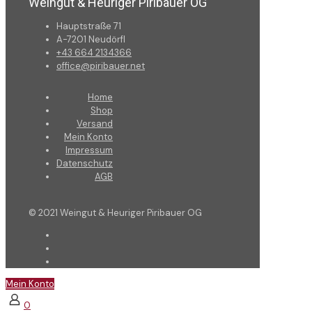
Weingut & Heuriger Piribauer OG
Hauptstraße 71
A-7201 Neudörfl
+43 664 2134366
office@piribauer.net
Home
Shop
Versand
Mein Konto
Impressum
Datenschutz
AGB
© 2021 Weingut & Heuriger Piribauer OG
Mein Konto
0