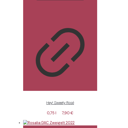
Hey! Sweety Rosé
0,75 l
7,90
€