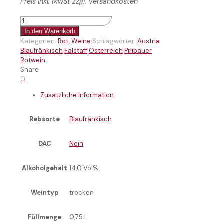
Preis inkl. MwSt zzgl. Versandkosten
Blaufränkisch
Ried
In den Warenkorb
Rosenberg
Kategorien:
Rot
,
Weine
Schlagwörter:
Austria
2021
Blaufränkisch
Falstaff
Österreich
Piribauer
Menge
Rotwein
Share
0
Zusätzliche Information
Rebsorte
Blaufränkisch
DAC
Nein
Alkoholgehalt
14,0 Vol%
Weintyp
trocken
Füllmenge
0,75 l