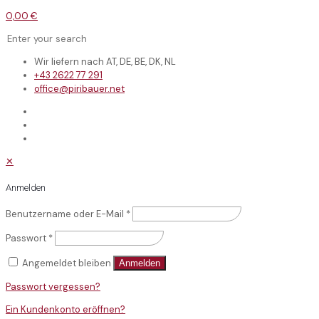
0,00 €
Wir liefern nach AT, DE, BE, DK, NL
+43 2622 77 291
office@piribauer.net
✕
Anmelden
Benutzername oder E-Mail
*
Passwort
*
Angemeldet bleiben
Anmelden
Passwort vergessen?
Ein Kundenkonto eröffnen?