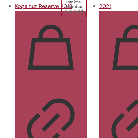
Punkte,
Mundus
Vini Gold