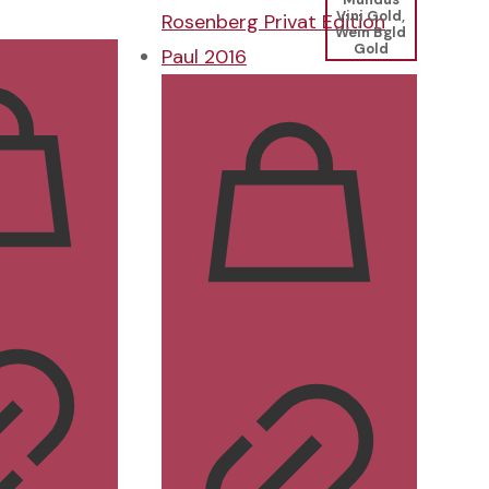
Vini Gold,
Wein Bgld
Gold