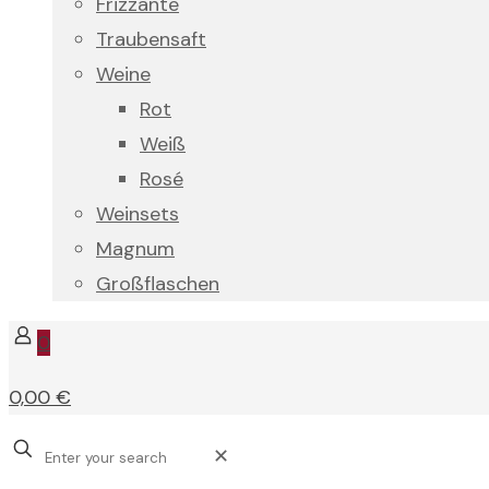
Frizzante
Traubensaft
Weine
Rot
Weiß
Rosé
Weinsets
Magnum
Großflaschen
0
0,00 €
✕