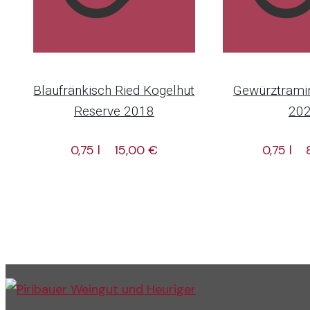
Blaufränkisch Ried Kogelhut
Gewürztrami
Reserve 2018
20
0,75 l
15,00
€
0,75 l