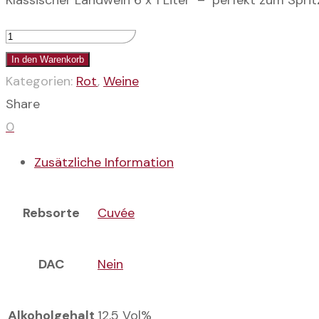
Klassischer Landwein 6 x 1 Liter – perfekt zum Spri
6
Flaschen
In den Warenkorb
„A
Kategorien:
Rot
,
Weine
guata
Share
Lita“
0
–
Zusätzliche Information
Landwein
Rot
Rebsorte
Cuvée
Menge
DAC
Nein
Alkoholgehalt
12,5 Vol%