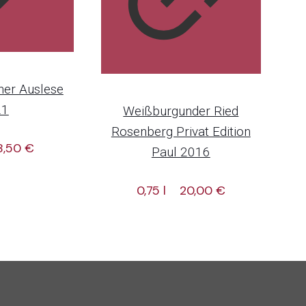
ner Auslese
21
Weißburgunder Ried
Rosenberg Privat Edition
8,50
€
Paul 2016
0,75 l
20,00
€