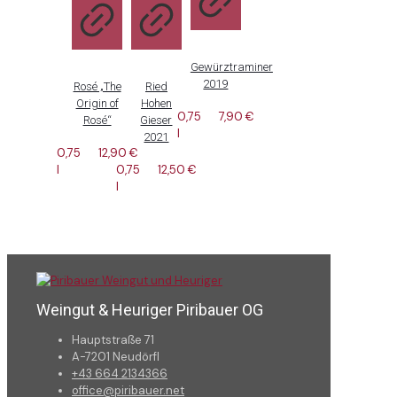
Gewürztraminer
2019
Rosé „The
Ried
Origin of
Hohen
0,75
7,90
€
Rosé“
Gieser
l
2021
0,75
12,90
€
l
0,75
12,50
€
l
Weingut & Heuriger Piribauer OG
Hauptstraße 71
A-7201 Neudörfl
+43 664 2134366
office@piribauer.net