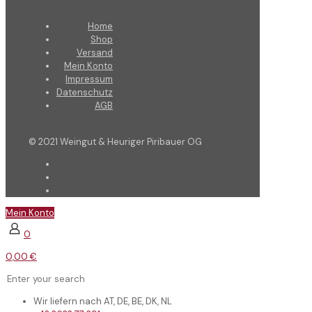
Home
Shop
Versand
Mein Konto
Impressum
Datenschutz
AGB
© 2021 Weingut & Heuriger Piribauer OG
Mein Konto
0
0,00 €
Wir liefern nach AT, DE, BE, DK, NL