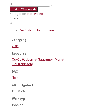
Wurth
Cuvée
In den Warenkorb
2018
Kategorien:
Rot
,
Weine
Menge
Share
0
Zusätzliche Information
Jahrgang
2018
Rebsorte
Cuvée (Cabernet Sauvignon, Merlot,
Blaufränkisch)
DAC
Nein
Alkoholgehalt
14,5 Vol%
Weintyp
trocken