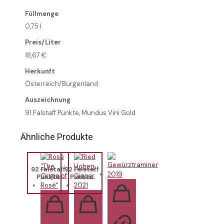
Füllmenge
0,75 l
Preis/Liter
18,67 €
Herkunft
Österreich/Burgenland
Auszeichnung
91 Falstaff Punkte, Mundus Vini Gold
Ähnliche Produkte
92 Falstaff
92 Falstaff
Punkte
Punkte