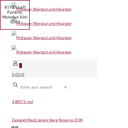
91 Falstaff
Punkte,
Mundus Vini
Gold
0
0,00 €
✕
4 BRO’S red
Zweigelt Ried Langer Berg Reserve 2018