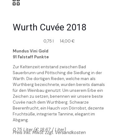
Wurth Cuvée 2018
0,75 l
14,00
€
Mundus Vini Gold
91 Falstaff Punkte
Zur Keltenzeit entstand zwischen Bad
Sauerbrunn und Pöttsching die Siedlung in der
Warth. Die dortigen Rieden, welche man als
Wurthberg bezeichnete, wurden bereits damals
für den Weinbau genutzt. Um unserem Erbe ein
Zeichen zu setzen, benennen wir unsere beste
Cuvée nach dem Wurthberg. Schwarze
Beerenfrucht, ein Hauch von Dörrobst, dezente
Fruchtsüße, integrierte Tannine, elegant im
Abgang.
0,75 Liter (€ 18,67 / Liter)
Preis inkl. MwSt zzgl. Versandkosten